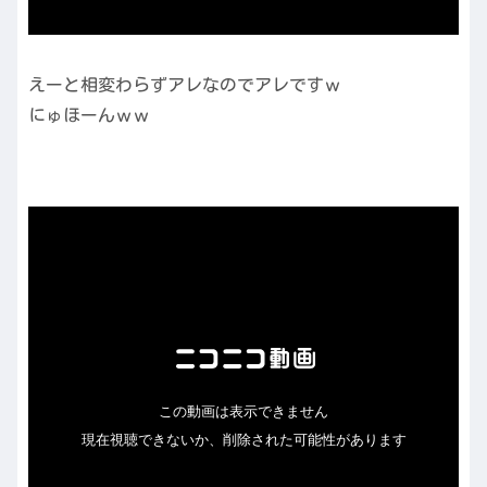
えーと相変わらずアレなのでアレですｗ
にゅほーんｗｗ