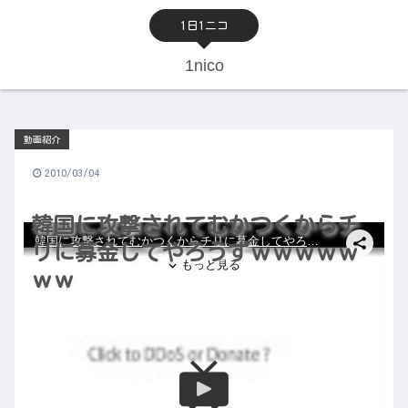
1日1ニコ
1nico
動画紹介
2010/03/04
韓国に攻撃されてむかつくからチ
リに募金してやろうずｗｗｗｗｗ
ｗｗ