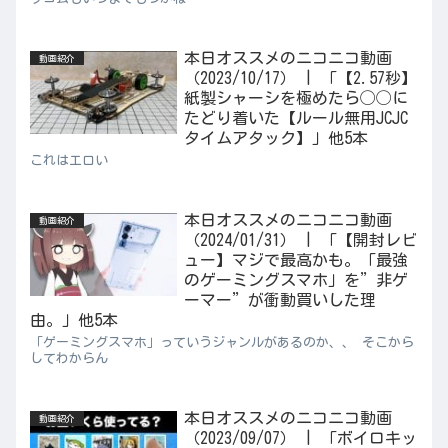
本日オススメのニコニコ動画
動画紹介
（2023/10/17） | 「【2.57秒】
紙製シャーシを極めたら◯◯に
たどり着いた【ルール無用JCJC
タイムアタック】」他5本
これはエロい
本日オススメのニコニコ動画
動画紹介
（2024/01/31） | 「【開封レビ
ュー】マジで最高かも。「最強
のゲーミングスマホ」を”非ゲ
ーマー”が衝動買いした理
由。」他5本
「ゲーミングスマホ」っていうジャンルがあるのか、、 そこから
してわからん
本日オススメのニコニコ動画
動画紹介
（2023/09/07） | 「ボイロキッ