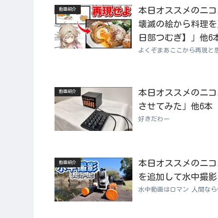
本日オススメのニコニコ
動画紹介
壊滅の絵から料理を正
日部つむぎ】」他6
よくぞまあここから再現と
本日オススメのニコニコ
動画紹介
させてみた」他6本
好きだわー
本日オススメのニコニコ
動画紹介
を追加して水中撮影
水中動画はロマン 人間なら