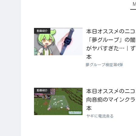
本日オススメのニコニコ
動画紹介
「夢グループ」の闇
がヤバすぎた…｜ずん
本
夢グループ検証第4弾
本日オススメのニコニコ動
動画紹介
向音痴のマインクラフト
本
ヤギに電流走る