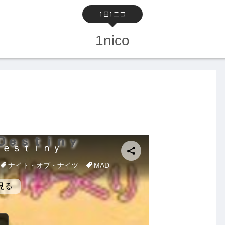
1日1ニコ
1nico
Ｄｅｓｔｉｎｙ