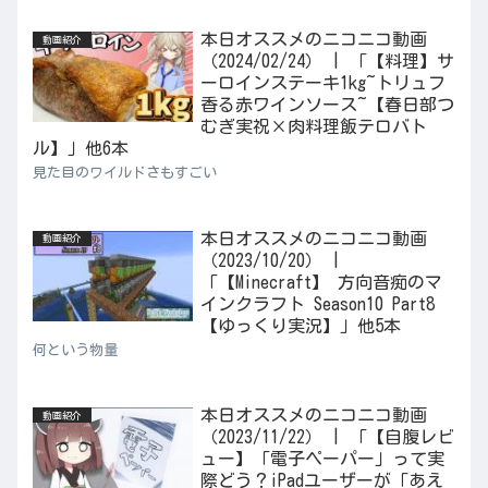
本日オススメのニコニコ動画
動画紹介
（2024/02/24） | 「【料理】サ
ーロインステーキ1kg~トリュフ
香る赤ワインソース~【春日部つ
むぎ実祝×肉料理飯テロバト
ル】」他6本
見た目のワイルドさもすごい
本日オススメのニコニコ動画
動画紹介
（2023/10/20） |
「【Minecraft】 方向音痴のマ
インクラフト Season10 Part8
【ゆっくり実況】」他5本
何という物量
本日オススメのニコニコ動画
動画紹介
（2023/11/22） | 「【自腹レビ
ュー】「電子ペーパー」って実
際どう？iPadユーザーが「あえ