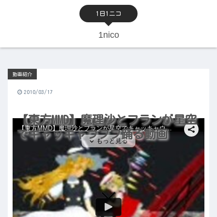
1日1ニコ
1nico
動画紹介
2010/03/17
【東方MMD】魔理沙とフランが星空
でキャッキャウフフ踊る動画