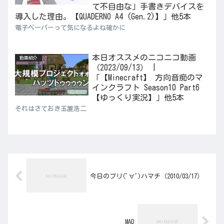
て不自由な」手書きデバイスを
導入した理由。【QUADERNO A4 (Gen.2)】」他5本
電子ペーパーって気になるよね確かに
本日オススメのニコニコ動画
動画紹介
（2023/09/13） |
「【Minecraft】 方向音痴のマ
インクラフト Season10 Part6
【ゆっくり実況】」他5本
それはさておき玉置浩二
今日のブリ(ﾟ∀ﾟ)ハマチ（2010/03/17）
MAD