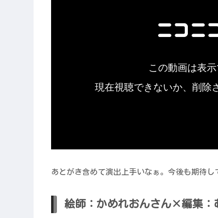
あとがき含めて演出上手いなぁ。今後も期待し
絵師：かめれおんさん×編集：