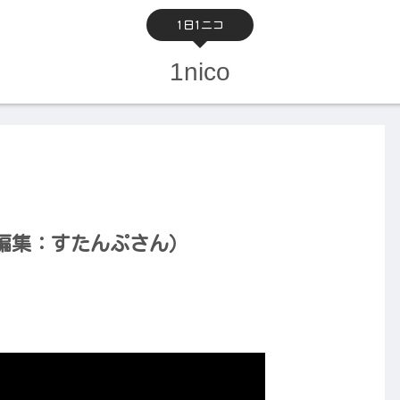
1日1ニコ
1nico
編集：すたんぷさん）