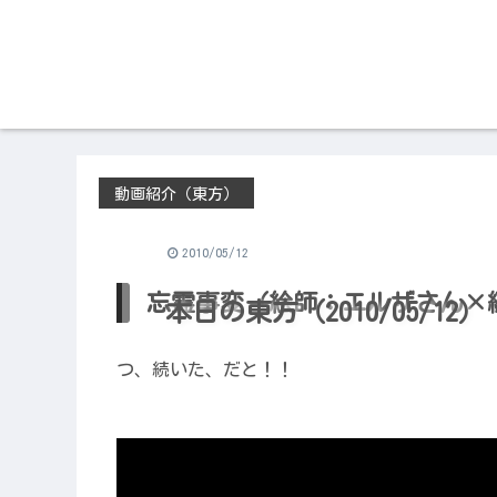
動画紹介（東方）
2010/05/12
忘霊事変（絵師：エルザさん×
本日の東方（2010/05/12）
つ、続いた、だと！！