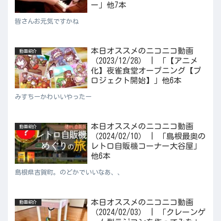
ー」他7本
皆さんお元気ですかね
本日オススメのニコニコ動画
動画紹介
（2023/12/28） | 「【アニメ
化】夜雀食堂オープニング【プ
ロジェクト開始】」他6本
みすちーかわいいやったー
本日オススメのニコニコ動画
動画紹介
（2024/02/10） | 「島根最奥の
レトロ自販機コーナー大谷屋」
他6本
島根県吉賀町。のどかでいいなあ、、
本日オススメのニコニコ動画
動画紹介
（2024/02/03） | 「クレーンゲ