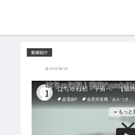
動画紹介
2010/05/28
はちゅね初！宇宙へundefi
】