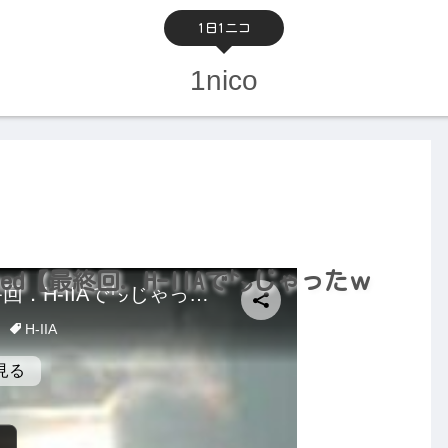
1日1ニコ
1nico
ned【最終回．H-IIAで㌧じゃったｗ