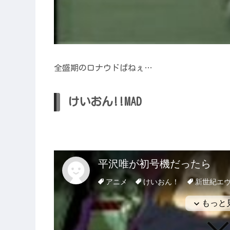
全盛期のロナウドぱねぇ…
けいおん!!MAD