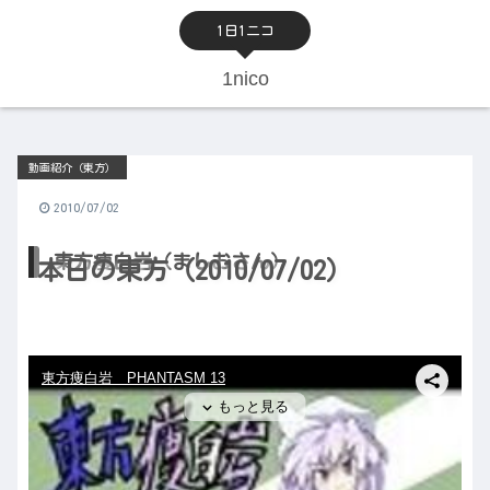
1日1ニコ
1nico
動画紹介（東方）
2010/07/02
東方痩白岩（ましおさん）
本日の東方（2010/07/02）