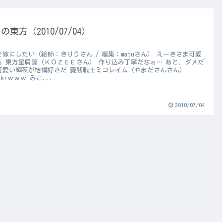
の東方（2010/07/04）
を嫁にしたい（絵師：きりうさん / 編集：matuさん） えーきさま可愛
る 東方星屑譚（ＫＯＺＥＥさん） 作り込み丁寧だなぁ… あと、ダメだ
可愛い輝夜が結構好きだ 賽銭戦士ミコレイム（やまださんさん）
ktkrｗｗｗ みこ...
2010/07/04