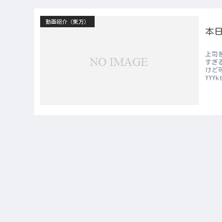
動画紹介（東方）
本日
上司
すぎ
けど
YYY