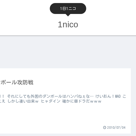
1日1ニコ
1nico
ンボール攻防戦
ool！ それにしても外国のダンボールはハンパねぇな… けいおん！MAD こ
ええ しかし凄い出来ｗ ヒャダイン 確かに昼ドラだｗｗｗ
2010/07/04