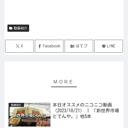
動画紹介
X
Facebook
はてブ
LINE
本日オススメのニコニコ動画
動画紹介
（2023/10/21） | 「新世界市場
とてんや。」他5本