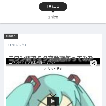
1日1ニコ
1nico
動画紹介
2010/07/14
ニワン語でミク充動画作ってみた