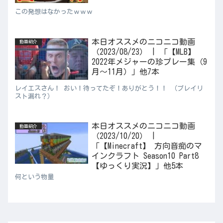
この発想はなかったｗｗｗ
本日オススメのニコニコ動画
動画紹介
（2023/08/23） | 「【MLB】
2022年メジャーの珍プレー集（9
月～11月）」他7本
レイエスさん！ おい！待ってたぞ！ありがとう！！ （プレイリ
スト漏れ？）
本日オススメのニコニコ動画
動画紹介
（2023/10/20） |
「【Minecraft】 方向音痴のマ
インクラフト Season10 Part8
【ゆっくり実況】」他5本
何という物量