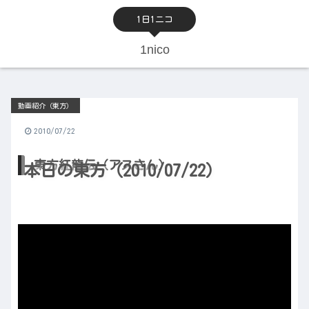
1日1ニコ
1nico
動画紹介（東方）
2010/07/22
東方紅龍伝（アスさん）
本日の東方（2010/07/22）