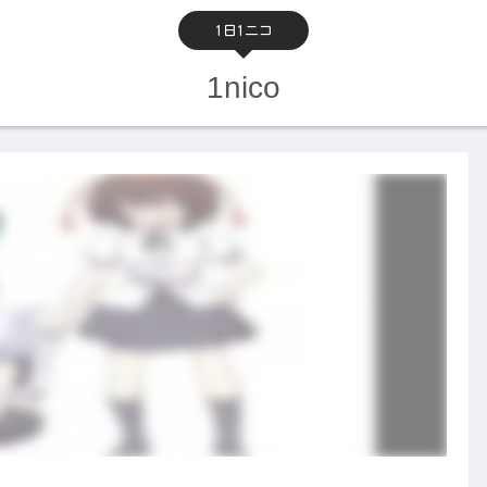
1日1ニコ
1nico