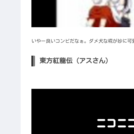
いやー良いコンビだなぁ。ダメ犬な椛が妙に可
東方紅龍伝（アスさん）