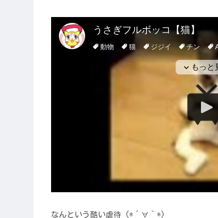
なんという酷い虐待 (*´∀｀*)