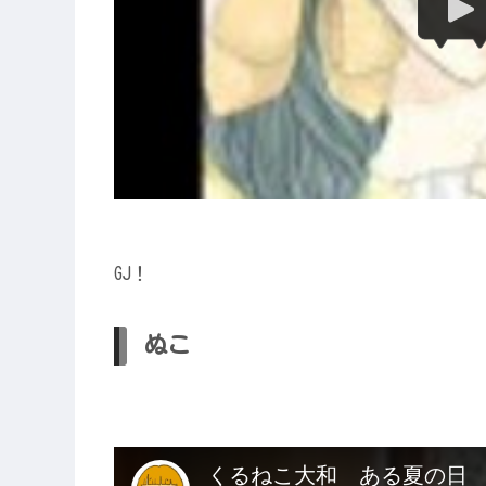
GJ！
ぬこ