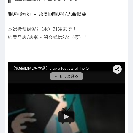
MMD杯@wiki – 第５回MMD杯/大会概要
本選投票は9/2（木）21時まで！
結果発表/表彰・閉会式は9/4（仮）！