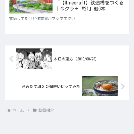
「【Minecraft】鉄道橋をつくる
｜今クラ＋ #21」他6本
覚悟してたけど作業量がマジでエグい
本日の東方（2010/08/28）
産みたて卵３０個使い切ってみた
ホーム
動画紹介