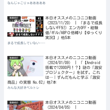
なんじゃこりゃあああああ
本日オススメのニコニコ動画
動画紹介
（2023/11/20） | 「まるで成長
しないFF5① エンカOFF・経験
値/ギル/ABP０倍縛り【ゆっくり
実況】」他5本
まるで成長していない……
本日オススメのニコニコ動画
動画紹介
（2024/01/09） | 「【Android
搭載で12000円！？】謎の「激安
プロジェクター」を試す。これ
は…｜ずんだもんと学ぶ「激安
商品」の実態 No.62」他7本
みんな大好きベルトレ
本日オススメのニコニコ動画
動画紹介
（2024/04/05） |