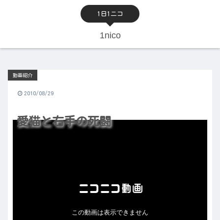
1日1ニコ
1nico
動画紹介
2010/08/29
愛猫と右手の死闘