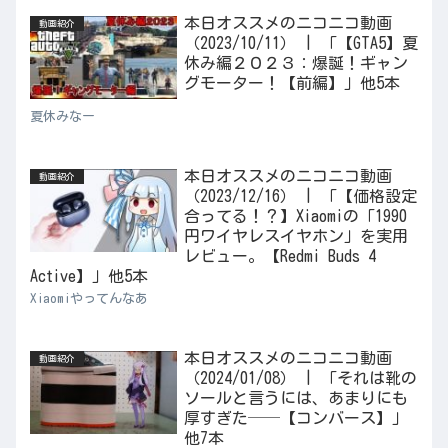
本日オススメのニコニコ動画
動画紹介
（2023/10/11） | 「【GTA5】夏
休み編２０２３：爆誕！ギャン
グモーター！【前編】」他5本
夏休みなー
本日オススメのニコニコ動画
動画紹介
（2023/12/16） | 「【価格設定
合ってる！？】Xiaomiの「1990
円ワイヤレスイヤホン」を実用
レビュー。【Redmi Buds 4
Active】」他5本
Xiaomiやってんなあ
本日オススメのニコニコ動画
動画紹介
（2024/01/08） | 「それは靴の
ソールと言うには、あまりにも
厚すぎた──【コンバース】」
他7本