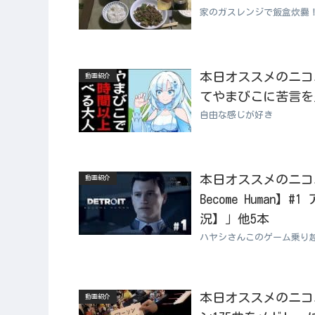
家のガスレンジで飯盒炊爨
本日オススメのニコニコ
動画紹介
てやまびこに苦言を
自由な感じが好き
本日オススメのニコニコ動
動画紹介
Become Huma
況】」他5本
ハヤシさんこのゲーム乗り
本日オススメのニコニコ
動画紹介