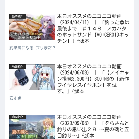
本日オススメのニコニコ動画
動画紹介
（2024/04/11） | 「釣った魚は
最後まで ＃１４８ アカハタ
のホットサンド【VOICEROIDキッ
チン】」他6本
釣果気になる ブリまだ？
本日オススメのニコニコ動画
動画紹介
（2024/06/08） | 「【ノイキャ
ン搭載3,300円】3COINSの「新作
ワイヤレスイヤホン」を試
す。」他6本
安すぎ
本日オススメのニコニコ動画
動画紹介
（2023/09/08） | 「そらさんと
釣りの思い出２８ ～夏の磯と五
目釣り～」他5本