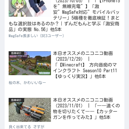
（2023/10/05） | 「【iPhone15
を”無線充電”】「激
安”MagSafe対応”モバイルバッ
テリー」5機種を徹底検証！まと
もな選択肢はあるのか？｜ずんだもんと学ぶ「激安商
品」の実態 No.56」他5本
MagSafe羨ましい（SE3ユーザー）
本日オススメのニコニコ動画
動画紹介
（2023/12/29） |
「【Minecraft】 方向音痴のマ
インクラフト Season10 Part11
【ゆっくり実況】」他6本
桜の木、かわいいなー
本日オススメのニコニコ動画
動画紹介
（2023/11/01） | 「――遠くの
物を切りたくて――【カッター
ガンを作ってみた】」他5本
良く出来てる さすが