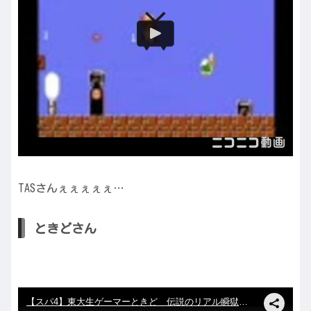
TASさんぇぇぇぇぇ…
ときどさん