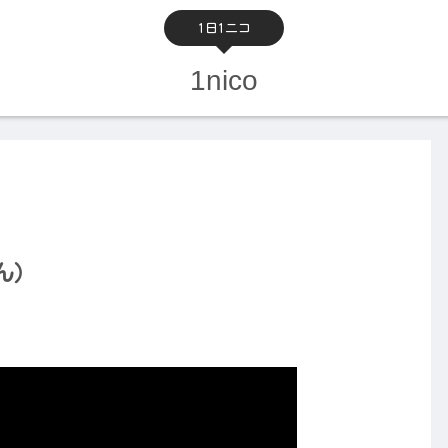
1日1ニコ
1nico
ん）