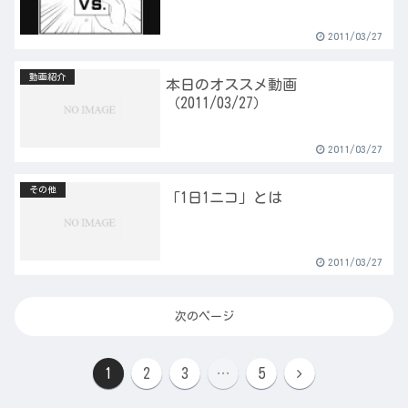
2011/03/27
動画紹介
本日のオススメ動画
（2011/03/27）
2011/03/27
その他
「1日1ニコ」とは
2011/03/27
次のページ
次
1
2
3
…
5
へ