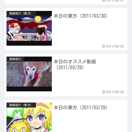
2011/03/31
動画紹介（東方）
本日の東方（2011/03/30）
2011/03/30
動画紹介
本日のオススメ動画
（2011/03/29）
2011/03/29
動画紹介（東方）
本日の東方（2011/03/29）