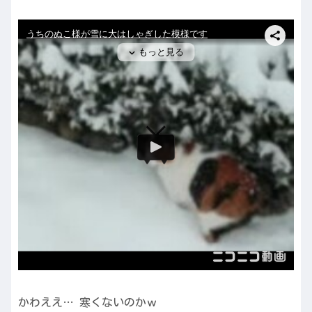
かわええ… 寒くないのかｗ