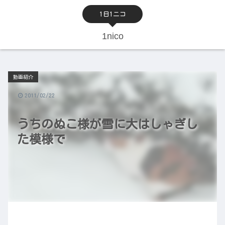
1日1ニコ
1nico
動画紹介
2011/02/22
うちのぬこ様が雪に大はしゃぎし
た模様で