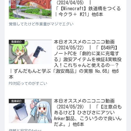
（2024/04/05） |
「【Minecraft】鉄道橋をつくる
｜今クラ＋ #21」他6本
覚悟してたけど作業量がマジでエグい
本日オススメのニコニコ動画
動画紹介
（2024/05/22） | 「【849円】
ノートPCを「劇的に楽に充電す
る」激安アイテムを検証&実戦投
入！これちゃんと使えるの…？
｜ずんだもんと学ぶ「激安商品」の実態 No.68」他6
本
PD対応ってのがすごい
本日オススメのニコニコ動画
動画紹介
（2024/05/29） | 「【注意点も
あるけど】ひさびさにアツい
Anker製品、こういうので良いん
だよ。」他6本
信頼と安定のAnker