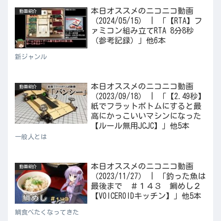
本日オススメのニコニコ動画
動画紹介
（2024/05/15） | 「【RTA】フ
ァミコン組み立てRTA 8分8秒
（参考記録）」他6本
新ジャンル
本日オススメのニコニコ動画
動画紹介
（2023/09/18） | 「【2.49秒】
紙でフラットボトムにすると最
高にかっこいいマシンになった
【ルール無用JCJC】」他5本
一般人とは
本日オススメのニコニコ動画
動画紹介
（2023/11/27） | 「釣った魚は
最後まで ＃１４３ 鯛めし２
【VOICEROIDキッチン】」他5本
鯛食べたくなってきた