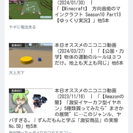
（2024/01/30） |
「【Minecraft】 方向音痴のマ
インクラフト Season10 Part13
【ゆっくり実況】」他5本
ヤギに電流走る
本日オススメのニコニコ動画
動画紹介
（2024/03/27） | 「【公園・力
学】物体の運動のルールは３つ
だけ。地上も天上も同じ」他6本
天上天下
本日オススメのニコニコ動画
動画紹介
（2023/11/16） | 「【Amazonの
闇】「激安イヤーカフ型イヤホ
ン」5種類買ってみたら”まさか
の展開”に…このジャンル、ヤ
バすぎる。｜ずんだもんと学ぶ「激安商品」の実態
No.59」他5本
絶対買っちゃダメなやつらキタコレ