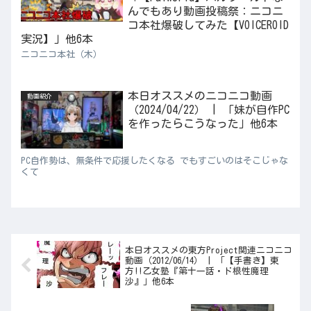
んでもあり動画投稿祭：ニコニ
コ本社爆破してみた【VOICEROID
実況】」他6本
ニコニコ本社（木）
本日オススメのニコニコ動画
動画紹介
（2024/04/22） | 「妹が自作PC
を作ったらこうなった」他6本
PC自作勢は、無条件で応援したくなる でもすごいのはそこじゃな
くて
本日オススメの東方Project関連ニコニコ
動画（2012/06/14） | 「【手書き】東
方!!乙女塾『第十一話・ド根性魔理
沙』」他6本