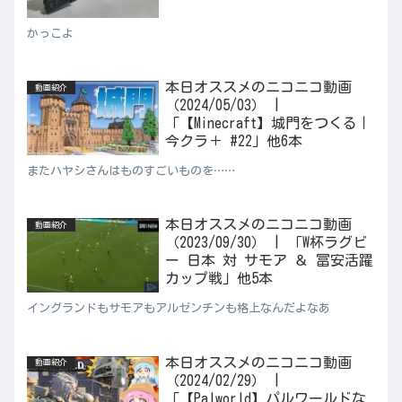
かっこよ
本日オススメのニコニコ動画
動画紹介
（2024/05/03） |
「【Minecraft】城門をつくる｜
今クラ＋ #22」他6本
またハヤシさんはものすごいものを……
本日オススメのニコニコ動画
動画紹介
（2023/09/30） | 「W杯ラグビ
ー 日本 対 サモア ＆ 冨安活躍
カップ戦」他5本
イングランドもサモアもアルゼンチンも格上なんだよなあ
本日オススメのニコニコ動画
動画紹介
（2024/02/29） |
「【Palworld】パルワールドな