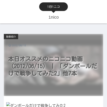
1日1ニコ
1nico
動画紹介
2012/06/15
本日オススメのニコニコ動画
（2012/06/15） | 「ダンボールだ
けで戦争してみた2」他7本