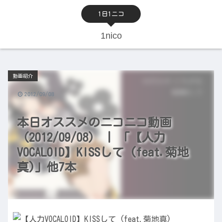
1日1ニコ
1nico
動画紹介
2012/09/08
本日オススメのニコニコ動画
（2012/09/08） | 「【人力
VOCALOID】KISSして (feat.菊地
真)」他7本