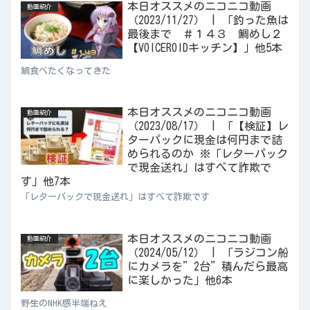
本日オススメのニコニコ動画
動画紹介
（2023/11/27） | 「釣った魚は
最後まで ＃１４３ 鯛めし２
【VOICEROIDキッチン】」他5本
鯛食べたくなってきた
本日オススメのニコニコ動画
動画紹介
（2023/08/17） | 「【検証】レ
ターパックに現金は何円まで詰
められるのか ※「レターパック
で現金送れ」はすべて詐欺で
す」他7本
「レターパックで現金送れ」はすべて詐欺です
本日オススメのニコニコ動画
動画紹介
（2024/05/12） | 「ラジコン船
にカメラを”2台”積んだら最高
に楽しかった」他6本
野生のNHK感半端ねえ