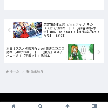
第9回MMD杯本選 ピックアップ その
14（2012/09/07） | 「【第9回MMD杯本
選】iM@S The Start!!【踊/演奏/作って
みた】」他10本
本日オススメの東方Project関連ニコニコ
動画（2012/09/08） | 「【東方】虹色☆
ハニー２１【手書き】」他10本
ホーム
動画紹介
© 2008-2026 1nico.