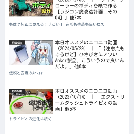
ローラーのボディを紙で作る
【ラジコン魔改造計画＿その
04】」他7本
もはや純正に見える！すごい！ 造形も塗装も良いねえ
本日オススメのニコニコ動画
動画紹介
（2024/05/29） | 「【注意点も
あるけど】ひさびさにアツい
Anker製品、こういうので良いん
だよ。」他6本
信頼と安定のAnker
本日オススメのニコニコ動画
動画紹介
（2023/10/14） | 「エクストリ
ームダッシュトライピオの動
画」他5本
トライピオの進化は続く