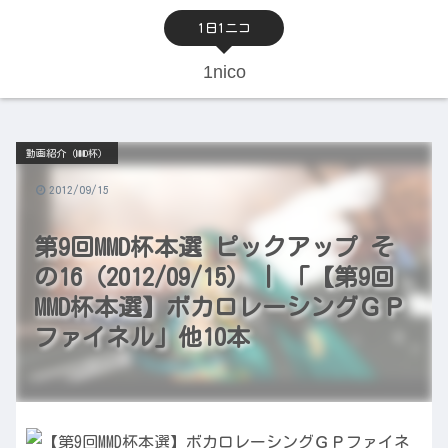
1日1ニコ
1nico
動画紹介（MMD杯）
2012/09/15
第9回MMD杯本選 ピックアップ そ
の16（2012/09/15） | 「【第9回
MMD杯本選】ボカロレーシングＧＰ
ファイネル」他10本