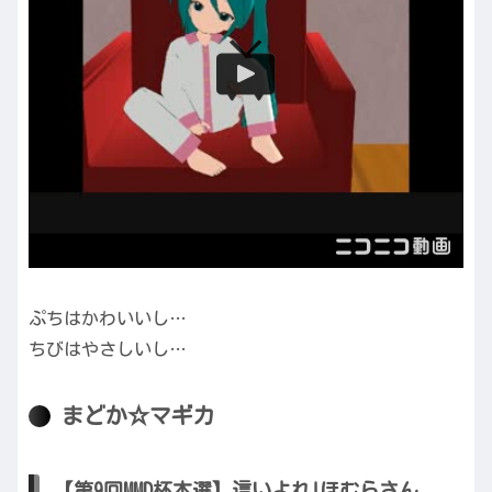
ぷちはかわいいし…
ちびはやさしいし…
まどか☆マギカ
【第9回MMD杯本選】這いよれ!ほむらさん