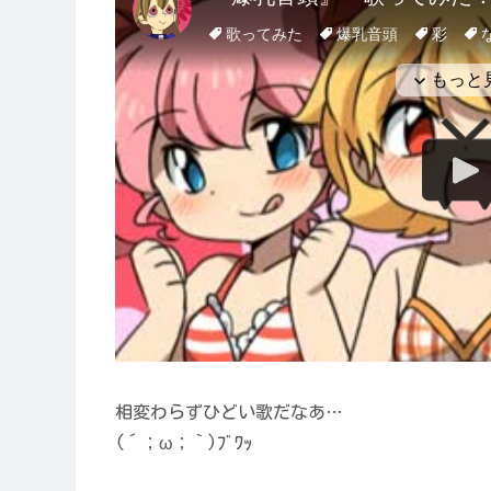
相変わらずひどい歌だなあ…
(´；ω；｀)ﾌﾞﾜｯ