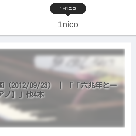
1日1ニコ
1nico
012/09/23） | 「「六兆年と一
アノ】」他4本