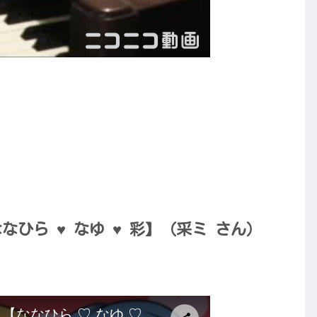
ひら ♥ なゆ ♥ 彩】（采ミ さん）