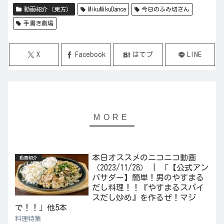
動画紹介（東方）
MikuMikuDance
今日のふみ切さん
手書き劇場
X
Facebook
はてブ
LINE
本日オススメのニコニコ動画
動画紹介
（2023/11/28） | 「【公式アン
バサダー】簡単！男のやすまる
だし料理！！『やすまるスパイ
スだし炒め』を作るぜ！マジ
で！！」他5本
料理特集