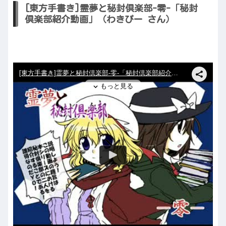
[東方手書き]霊夢と秘封倶楽部-零-「秘封
倶楽部紹介動画」（わきぴー さん）