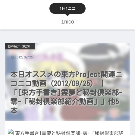
1日1ニコ
1nico
動画紹介（東方）
2012/09/25
本日オススメの東方Project関連ニ
コニコ動画（2012/09/25） |
「[東方手書き]霊夢と秘封倶楽部-
零-「秘封倶楽部紹介動画」」他5
本