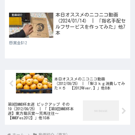
本日オススメのニコニコ動画
動画紹介
（2024/01/14） | 「指名手配セ
ルフサービスを作ってみた」他7
本
懸賞金$12
本日オススメのニコニコ動画
（2012/09/25） | 「梨３ｋｇ消費してみ
た×５ 【2012年ver.】」他8本
第9回MMD杯本選 ピックアップ その
19（2012/09/25） | 「【第9回MMD杯本
選】東方龍灰宴～荒馬往往～
【MMDFes2012】」他10本
ホーム
動画紹介（東方）