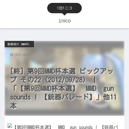
1日1ニコ
1nico
動画紹介（MMD杯）
2012/09/28
[終] 第9回MMD杯本選 ピックアッ
プ その22（2012/09/28） |
「【第9回MMD杯本選】 MMD gun
sounds ! 【銃器パレード】」他11
本