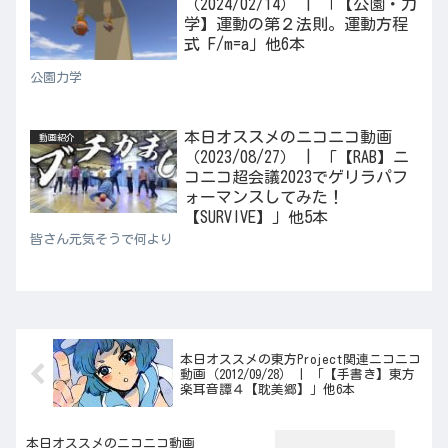
（2024/02/14） | 「【公園・力
学】運動の第２法則。運動方程
式 F/m=a」他6本
公園力学
本日オススメのニコニコ動画
動画紹介
（2023/08/27） | 「【RAB】ニ
コニコ超会議2023でゲリラパフ
ォーマンスしてみた！
【SURVIVE】」他5本
皆さん元気そうで何より
本日オススメの東方Project関連ニコニコ
動画（2012/09/28） | 「【手書き】東方
楽耳音譚４【耽美郷】」他6本
本日オススメのニコニコ動画