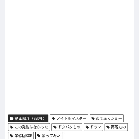
動画紹介（MMD杯）
アイドルマスター
あてぶりショー
この発砲はなかった
ドタバタもの
ドラマ
再現もの
第⑨回SSM
踊ってみた