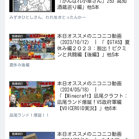
「がんばれ小傘さん」253 高知
酒蔵巡り編」他5本
みずきひとしさん、われ生きとったんかー
本日オススメのニコニコ動画
動画紹介
（2023/10/12） | 「【GTA5】夏
休み編２０２３：脱出！ピクミ
ンと共闘編【後編】」他5本
夏休み後編
本日オススメのニコニコ動画
動画紹介
（2024/05/18） |
「【Minecraft】凪尾クラフト：
凪尾ランド爆誕！VS政府軍編
【VOICEROID実況】」他6本
凪尾ランド！爆誕！！
本日オススメのニコニコ動画
動画紹介