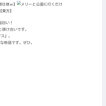
も面白い！
と請け合いです。
ゼス』。
敵な物語です。ぜひ。