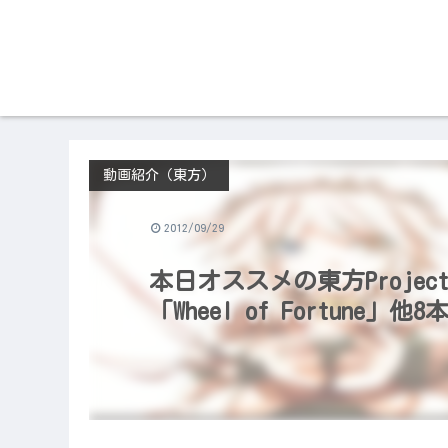
動画紹介（東方）
2012/09/29
本日オススメの東方Project
「Wheel of Fortune」他8