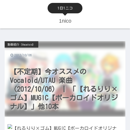
1日1ニコ
1nico
動画紹介（Vocaloid）
2012/10/06
【不定期】今オススメの
Vocaloid/UTAU 楽曲
（2012/10/06） | 「【れるりり×
ゴム】MUGIC【ボーカロイドオリジ
ナル】」他10本