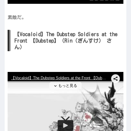
素敵だ。
【Vocaloid】The Dubstep Soldiers at the
Front 【Dubstep】（Rin（ぎんすけ） さ
ん）