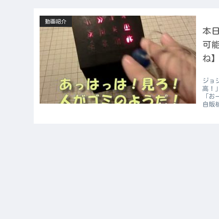
動画紹介
本日
可
ね】
ジョ
高！
「お
自販機 