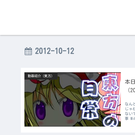
2012-10-12
動画紹介（東方）
本日
（2
なん
じゃ
ない
事 Mi