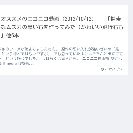
オススメのニコニコ動画（2012/10/12） | 「携帯
能なムスカの黒い石を作ってみた【かわいい飛行石も
」他6本
ジョのアニメが始まりましたねえ。 原作の思い入れが強いせいか「最
」というほどではないですが、 でも思っていたよりはきちんと出来てて
ー」という感じでした。 しばらくは見るかも。 ニコニコ技術部 懐かし
Minecraft技術...
2012/10/12