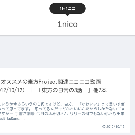
1日1ニコ
1nico
オススメの東方Project関連ニコニコ動画
012/10/12） | 「東方の日常の3話 」他7本
というか今さらいうのも何ですけど、自分、 「かわいい」って言いすぎ
ねって思ってます。 思ってるんだけどかわいいんだからしかたないじゃ
ですかー 手書き劇場 今日のふみ切さん リリーの何でもない小さな出来
kuMikuDanc...
2012/10/12