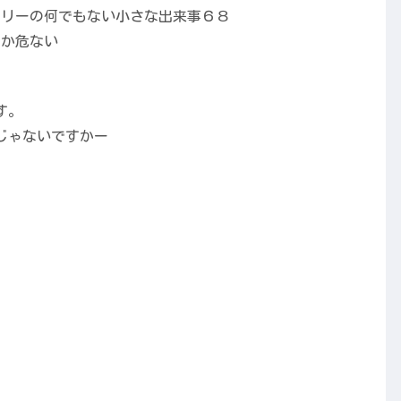
、
す。
じゃないですかー