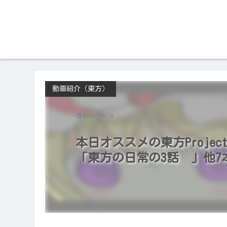
動画紹介（東方）
2012/10/12
本日オススメの東方Project
「東方の日常の3話 」他7