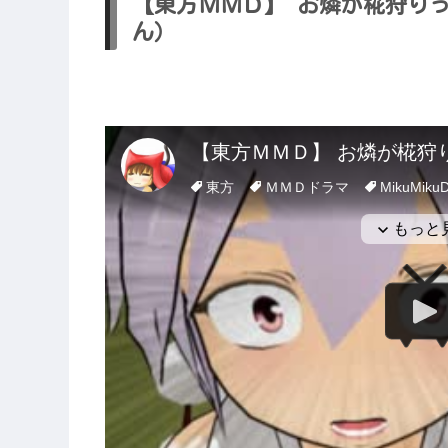
【東方ＭＭＤ】 お燐が椛狩り
ん）