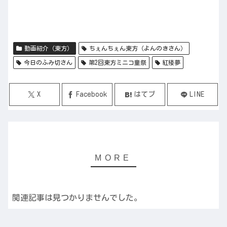
動画紹介（東方）
ちぇんちぇん東方（よんのきさん）
今日のふみ切さん
第2回東方ミニコ童祭
紅楼夢
X
Facebook
はてブ
LINE
関連記事は見つかりませんでした。