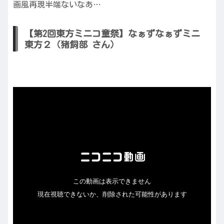
画風再現半端ないなあ…
【第2回東方ミニコ童祭】なぁずなぁずミニ
東方２（猪飼部 さん）