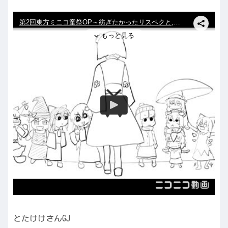
とたけけさんGJ