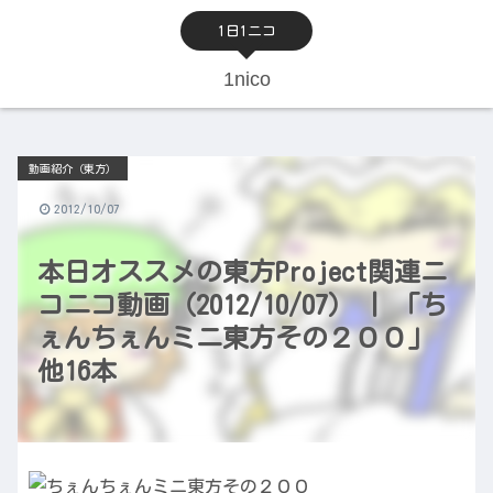
1日1ニコ
1nico
動画紹介（東方）
2012/10/07
本日オススメの東方Project関連ニ
コニコ動画（2012/10/07） | 「ち
ぇんちぇんミニ東方その２００」
他16本