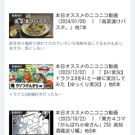
本日オススメのニコニコ動画
動画紹介
（2024/01/05） | 「高菜漬けパ
スタ。」他7本
新年早々風邪で倒れてたのでいろいろ時期を逃してるものもあり
ますが、気にしない
本日オススメのニコニコ動画
動画紹介
（2023/12/02） | 「【AI実況】
ドラクエ8をAIと一緒に実況して
みた【ゆっくり実況】」他6本
ドラクエ8結構好きだったなー
本日オススメのニコニコ動画
動画紹介
（2023/10/22） | 「東方４コマ
「がんばれ小傘さん」253 高知
酒蔵巡り編」他5本