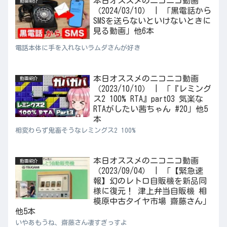
本日オススメのニコニコ動画
動画紹介
（2024/03/10） | 「黒電話から
SMSを送らないといけないときに
見る動画」他6本
電話本体に手を入れないラムダさんが好き
本日オススメのニコニコ動画
動画紹介
（2023/10/10） | 「『レミング
ス2 100% RTA』part03 気楽な
RTAがしたい茜ちゃん #20」他5
本
相変わらず鬼畜そうなレミングス2 100%
本日オススメのニコニコ動画
動画紹介
（2023/09/04） | 「【緊急速
報】幻のレトロ自販機を新品同
様に復元！ 津上弁当自販機 相
模原中古タイヤ市場 齋藤さん」
他5本
いやあもうね、齋藤さん凄すぎっすよ