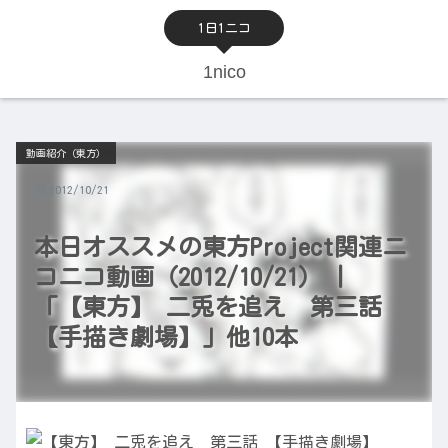
1日1ニコ
1nico
動画紹介（東方）
2012/10/21
本日オススメの東方Project関連ニ
コニコ動画（2012/10/21） |
「【東方】 二兎を追え 第三話
【手描き劇場】」他10本