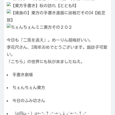
今日も「二兎を追え」。めーりん超格好いい。
李花尺さん、2周年おめでとうございます。諏訪子可愛
い。
「こちら」の世界にも秋が来ましたねえ。
手書き劇場
ちぇんちぇん東方
今日のふみ切さん
（σ回ω・）σ←↖↑↗→↘↓↙←↖↑↗