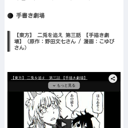
手書き劇場
【東方】 二兎を追え 第三話 【手描き劇
場】（原作：野田文七さん / 漫画：こゆび
さん）