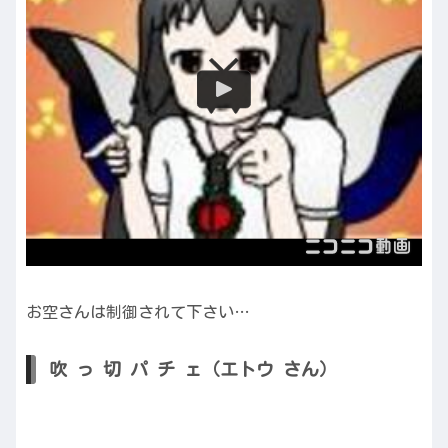
お空さんは制御されて下さい…
吹 っ 切 パ チ ェ（エトウ さん）