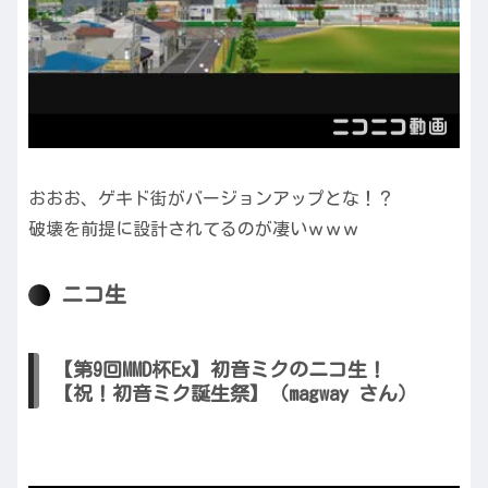
おおお、ゲキド街がバージョンアップとな！？
破壊を前提に設計されてるのが凄いｗｗｗ
ニコ生
【第9回MMD杯Ex】初音ミクのニコ生！
【祝！初音ミク誕生祭】（magway さん）