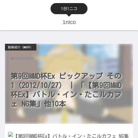
1日1ニコ
1nico
動画紹介（MMD杯）
2012/10/27
第9回MMD杯Ex ピックアップ その
1（2012/10/27） | 「【第9回MMD
杯Ex】バトル・イン・たこルカフ
ェ NG集」他10本