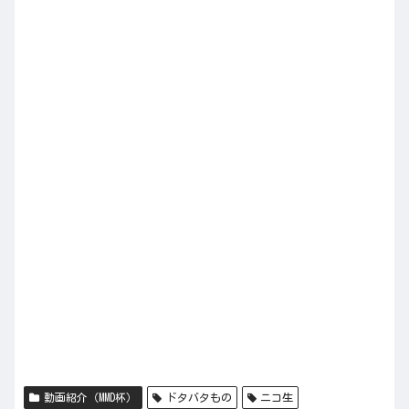
動画紹介（MMD杯）
ドタバタもの
ニコ生