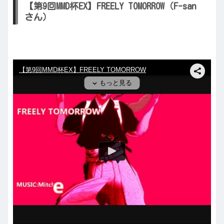
【第9回MMD杯EX】FREELY TOMORROW（F-san
さん）