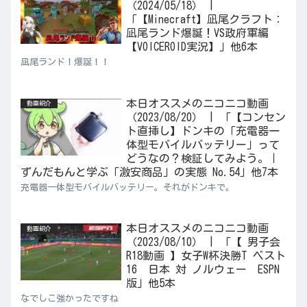
（2024/05/18） |
「【Minecraft】凪尾クラフト：
凪尾ランド爆誕！VS政府軍編
【VOICEROID実況】」他6本
凪尾ランド！爆誕！！
本日オススメのニコニコ動画
動画紹介
（2023/08/20） | 「【コンセン
ト直挿し】ドンキの「充電器一
体型モバイルバッテリー」って
どうなの？検証してみよう。｜
ずんだもんと学ぶ「激安商品」の実態 No.54」他7本
充電器一体型モバイルバッテリー。それがドンキで。
本日オススメのニコニコ動画
動画紹介
（2023/08/10） | 「【 男子会
R18動画 】女子W杯決勝T ベスト
16 日本 対 ノルウェー ESPN
版」他5本
なでしこ強かったですね