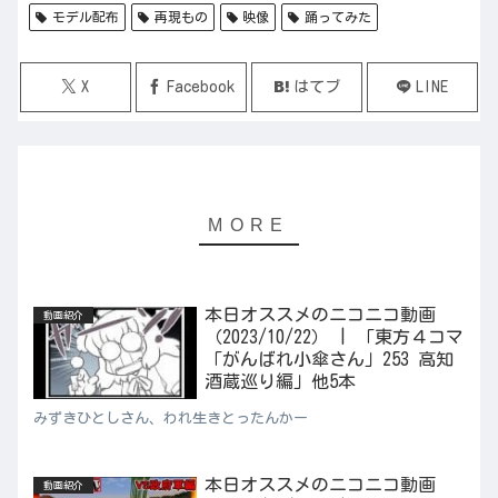
モデル配布
再現もの
映像
踊ってみた
X
Facebook
はてブ
LINE
本日オススメのニコニコ動画
動画紹介
（2023/10/22） | 「東方４コマ
「がんばれ小傘さん」253 高知
酒蔵巡り編」他5本
みずきひとしさん、われ生きとったんかー
本日オススメのニコニコ動画
動画紹介