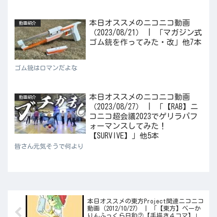
本日オススメのニコニコ動画
動画紹介
（2023/08/21） | 「マガジン式
ゴム銃を作ってみた・改」他7本
ゴム銃はロマンだよな
本日オススメのニコニコ動画
動画紹介
（2023/08/27） | 「【RAB】ニ
コニコ超会議2023でゲリラパフ
ォーマンスしてみた！
【SURVIVE】」他5本
皆さん元気そうで何より
本日オススメの東方Project関連ニコニコ
動画（2012/10/27） | 「【東方】べーか
りんふっくら日和②【手描き４コマ】」