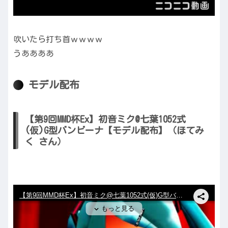
吹いたら打ち首ｗｗｗｗ
うああああ
モデル配布
【第9回MMD杯Ex】初音ミク@七葉1052式
(仮)G型バンビーナ【モデル配布】（ほてみ
く さん）