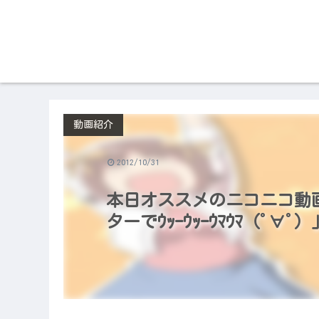
動画紹介
2012/10/31
本日オススメのニコニコ動画（2
ターでｳｯｰｳｯｰｳﾏｳﾏ（ﾟ∀ﾟ