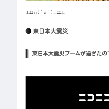
工ｴｴｪｪ(´д｀)ｪｪｴｴ工
東日本大震災
東日本大震災ブームが過ぎたの