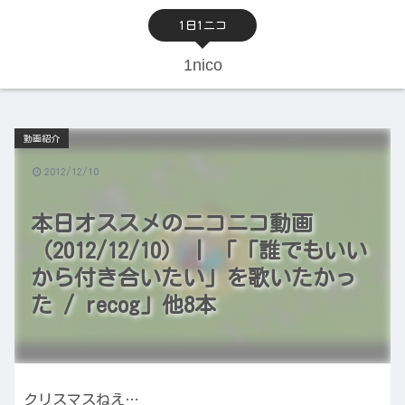
1日1ニコ
1nico
動画紹介
2012/12/10
本日オススメのニコニコ動画
（2012/12/10） | 「「誰でもいい
から付き合いたい」を歌いたかっ
た / recog」他8本
クリスマスねえ…