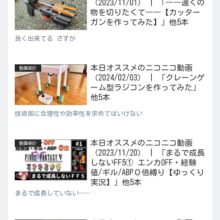
（2023/11/01） | 「――遠くの
物を切りたくて――【カッター
ガンを作ってみた】」他5本
良く出来てる さすが
本日オススメのニコニコ動画
動画紹介
（2024/02/03） | 「クレーンゲ
ーム型ラジコンを作ってみた」
他5本
技術部に合理性や効率性を求めてはいけない
本日オススメのニコニコ動画
動画紹介
（2023/11/20） | 「まるで成長
しないFF5① エンカOFF・経験
値/ギル/ABP０倍縛り【ゆっくり
実況】」他5本
まるで成長していない……