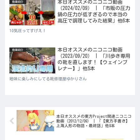
本日オススメのニコニコ動画
動画紹介
（2024/02/09） | 「市販の圧力
鍋の圧力が低すぎるので本当の
高圧で調理してみた結果」他6本
10気圧ってすげえ！
本日オススメのニコニコ動画
動画紹介
（2023/09/20） | 「川歩き専用
の靴を直します！【ウェインブ
レナー】」他5本
地味に楽しみにしてる靴修理屋ゆかりさん
本日オススメの東方Project関連ニコニコ
動画（2012/12/09） | 「【東方手書き】
上海人形の物語・最終話」他9本