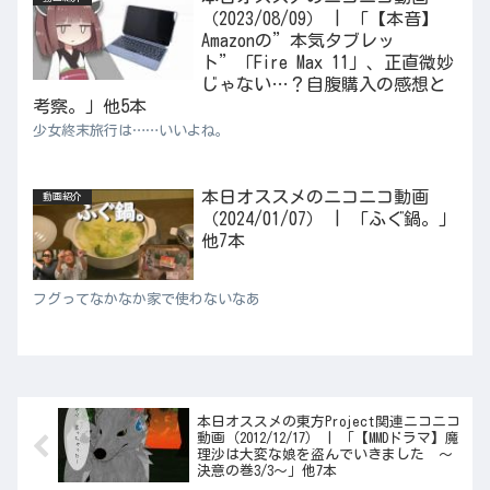
（2023/08/09） | 「【本音】
Amazonの”本気タブレッ
ト”「Fire Max 11」、正直微妙
じゃない…？自腹購入の感想と
考察。」他5本
少女終末旅行は……いいよね。
本日オススメのニコニコ動画
動画紹介
（2024/01/07） | 「ふぐ鍋。」
他7本
フグってなかなか家で使わないなあ
本日オススメの東方Project関連ニコニコ
動画（2012/12/17） | 「【MMDドラマ】魔
理沙は大変な娘を盗んでいきました ～
決意の巻3/3～」他7本