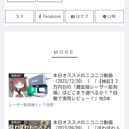
X
Facebook
はてブ
LINE
本日オススメのニコニコ動画
動画紹介
（2023/12/20） | 「【検証】2
万円台の「最安級レーザー彫刻
機」はどこまで遊べるか！？自
腹で実用レビュー！」他5本
レーザー彫刻機という世界
本日オススメのニコニコ動画
動画紹介
（2023/09/09） | 「ほわほわト