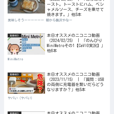
ースト。トーストにハム、ベシ
ャメルソース、チーズを乗せて
焼きます。」他5本
美味しそうーーーーーー 朝から贅沢やなー
本日オススメのニコニコ動画
動画紹介
（2024/02/25） | 「のんびり
MiniMetroその1【CeVIO実況】」
他6本
MiniMetro
本日オススメのニコニコ動画
動画紹介
（2023/11/15） | 「質問：USB
の両側に充電器を繋いだらどう
なりますか？」他5本
ヤバい（ヤバい）
本日オススメのニコニコ動画
動画紹介