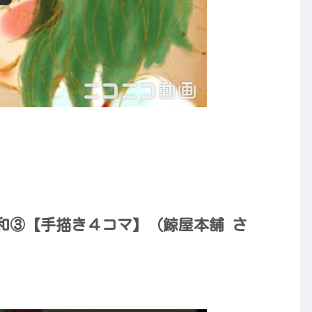
和③【手描き４コマ】（鯨屋本舗 さ