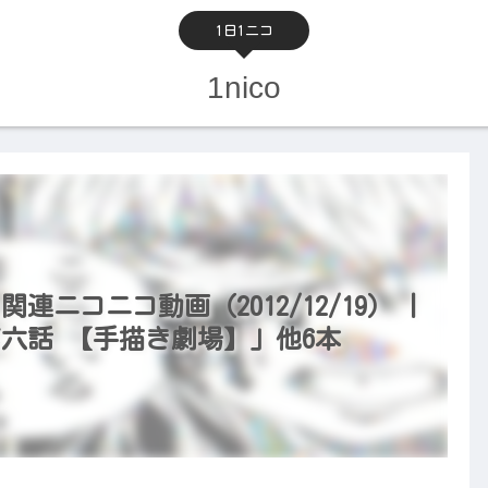
1日1ニコ
1nico
関連ニコニコ動画（2012/12/19） |
六話 【手描き劇場】」他6本