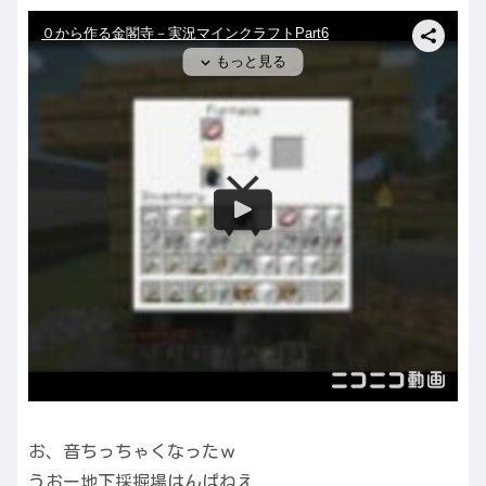
お、音ちっちゃくなったｗ
うおー地下採掘場はんぱねえ