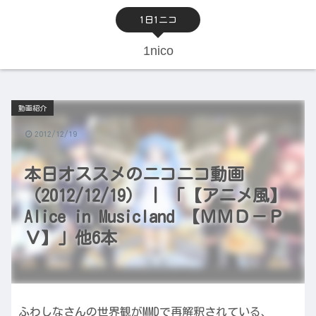
1日1ニコ
1nico
動画紹介
2012/12/19
本日オススメのニコニコ動画
（2012/12/19） | 「【アニメ風】
Alice in Musicland 【ＭＭＤ－Ｐ
Ｖ】」他6本
ふわしなさんの世界観がMMDで再解釈されている、