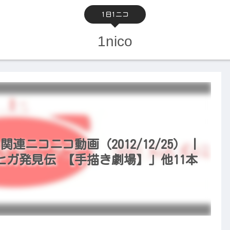
1日1ニコ
1nico
関連ニコニコ動画（2012/12/25） |
ガ発見伝 【手描き劇場】」他11本