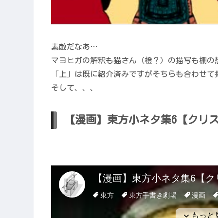
素敵だなあ…
マヨヒガの解釈も猫さん（橙？）の描写も棚の
「上」は既に紹介済みですがそちらも合わせて
そして、、、
【漫画】東方小ネタ集6【クリ