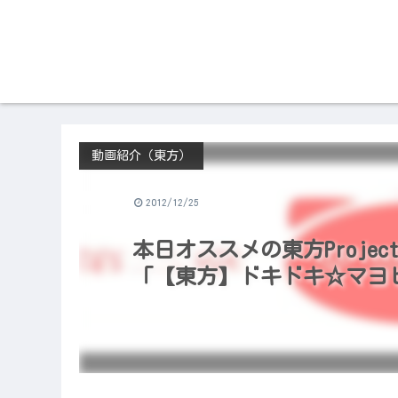
動画紹介（東方）
2012/12/25
本日オススメの東方Project
「【東方】ドキドキ☆マヨヒ