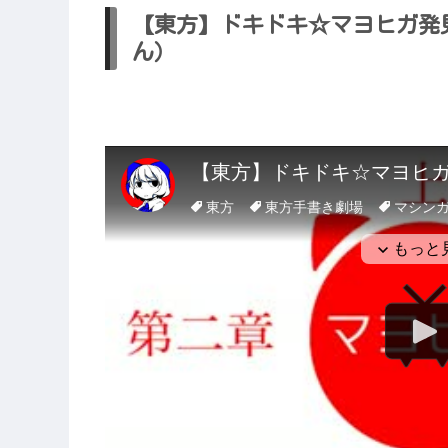
【東方】ドキドキ☆マヨヒガ発
ん）