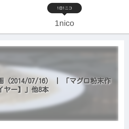
1日1ニコ
1nico
014/07/16） | 「マグロ粉末作
イヤー】」他8本