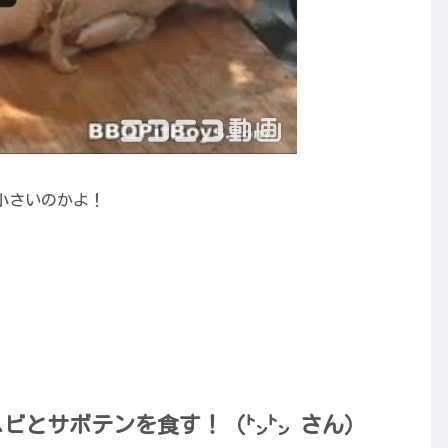
小さいのかよ！
ラヘビとサボテンを食す！（㌧㌧ さん）