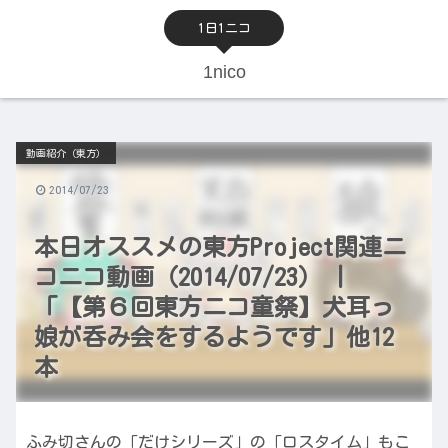
1日1ニコ
1nico
動画紹介（東方）
2014/07/23
本日オススメの東方Project関連ニ
コニコ動画（2014/07/23） |
「【第６回東方ニコ童祭】犬耳っ
娘が呑み会をするようです」他12
本
ふみ切さんの「だけシリーズ」の「ロスタイム」もこ