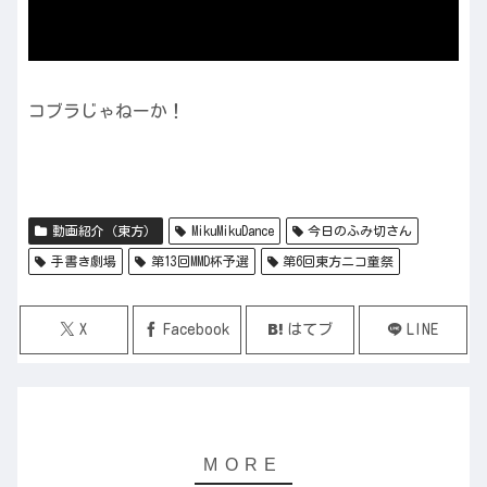
コブラじゃねーか！
動画紹介（東方）
MikuMikuDance
今日のふみ切さん
手書き劇場
第13回MMD杯予選
第6回東方ニコ童祭
X
Facebook
はてブ
LINE