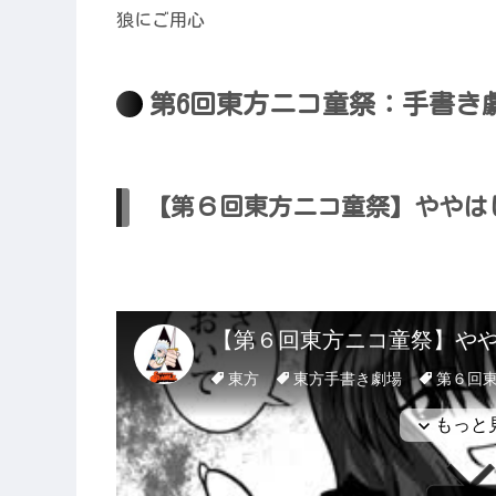
狼にご用心
第6回東方ニコ童祭：手書き
【第６回東方ニコ童祭】ややはし