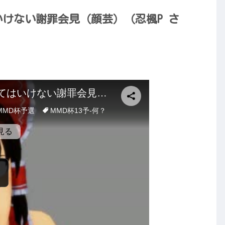
はいけない謝罪会見（顔芸）（忍楓P さ