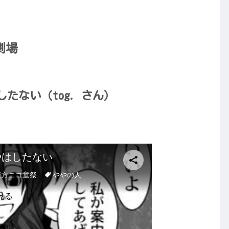
劇場
たない（tog. さん）