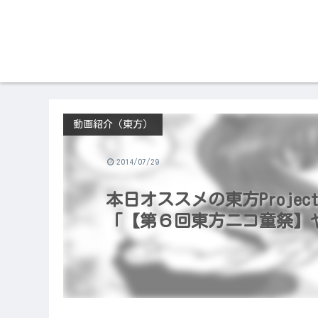
動画紹介（東方）
2014/07/29
本日オススメの東方Project
「【第６回東方ニコ童祭】