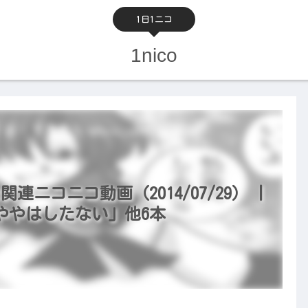
1日1ニコ
1nico
関連ニコニコ動画（2014/07/29） |
ややはしたない」他6本