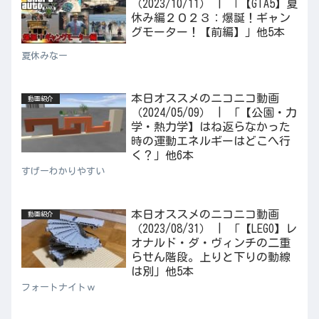
（2023/10/11） | 「【GTA5】夏
休み編２０２３：爆誕！ギャン
グモーター！【前編】」他5本
夏休みなー
本日オススメのニコニコ動画
動画紹介
（2024/05/09） | 「【公園・力
学・熱力学】はね返らなかった
時の運動エネルギーはどこへ行
く？」他6本
すげーわかりやすい
本日オススメのニコニコ動画
動画紹介
（2023/08/31） | 「【LEGO】レ
オナルド・ダ・ヴィンチの二重
らせん階段。上りと下りの動線
は別」他5本
フォートナイトｗ