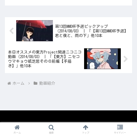
第13回MMD杯予選ピックアップ
（2014/08/03） | 「【第13回MMD杯予選】
君と僕と、雨の下」他10本
本日オススメの東方Project関連ニコニコ
動画（2014/08/03） | 「【東方】ニセコ
ウマキョウ紙芝居その６前編【手描
き】」他10本
ホーム
動画紹介
© 2008-2026 1nico.
ホーム
検索
トップ
サイドバー