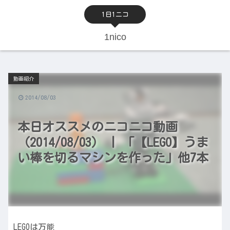
1日1ニコ
1nico
動画紹介
2014/08/03
本日オススメのニコニコ動画
（2014/08/03） | 「【LEGO】うま
い棒を切るマシンを作った」他7本
LEGOは万能