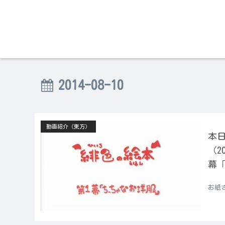
2014-08-10
動画紹介（東方）
本日
（2
幕
お紙