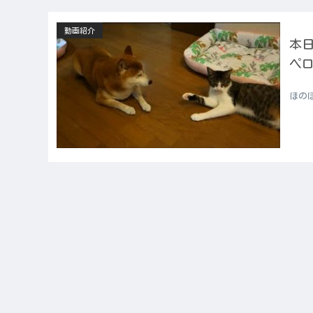
動画紹介
本日
ペ
ほの