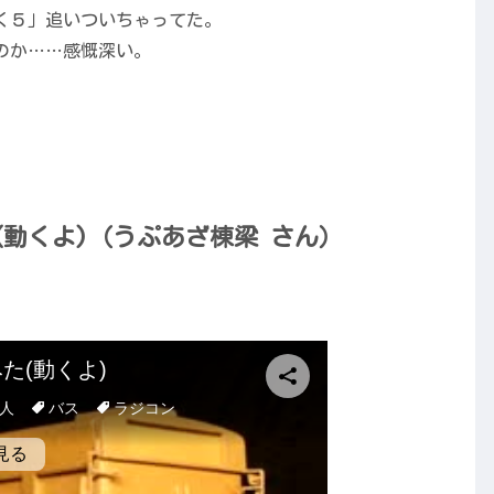
く５」追いついちゃってた。
のか……感慨深い。
動くよ)（うぷあざ棟梁 さん）