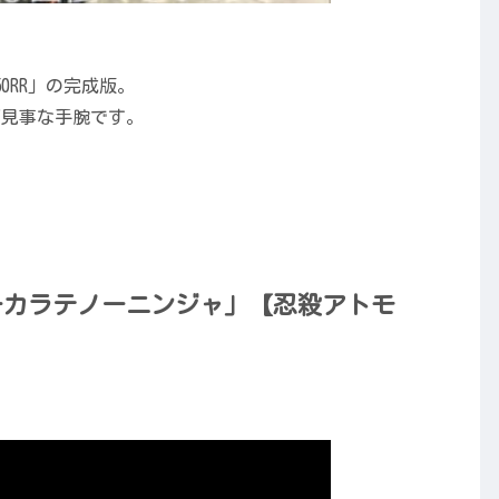
50RR」の完成版。
ず見事な手腕です。
ーカラテノーニンジャ」【忍殺アトモ