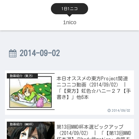
1日1ニコ
1nico
2014-09-02
動画紹介（東方）
本日オススメの東方Project関連
ニコニコ動画（2014/09/02） |
「【東方】虹色☆ハニー２７【手
書き】」他6本
2014/09/02
動画紹介（MMD杯）
第13回MMD杯本選ピックアップ
（2014/09/02） | 「【第13回MMD