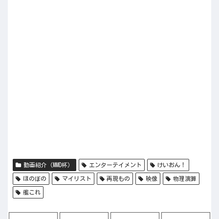
動画紹介（MMD杯）
エンターテイメント
けいおん！
ほのぼの
マイリスト
再現もの
映像
物理演算
艦これ