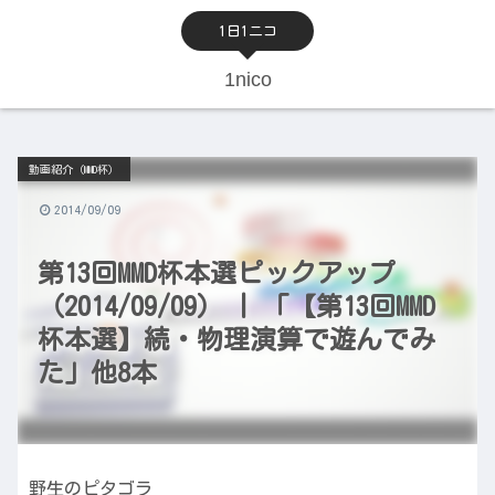
1日1ニコ
1nico
動画紹介（MMD杯）
2014/09/09
第13回MMD杯本選ピックアップ
（2014/09/09） | 「【第13回MMD
杯本選】続・物理演算で遊んでみ
た」他8本
野生のピタゴラ