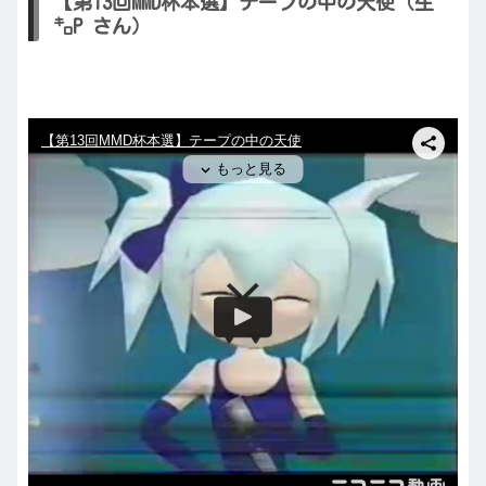
【第13回MMD杯本選】テープの中の天使（生
㌔P さん）