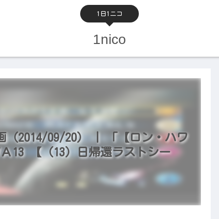
1日1ニコ
1nico
014/09/20） | 「【ロン・ハワ
Ａ13 【（13）日帰還ラストシー