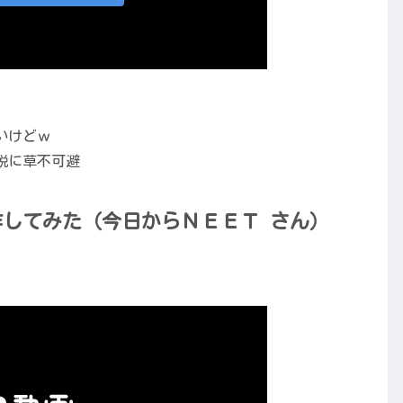
いけどｗ
説に草不可避
作してみた（今日からＮＥＥＴ さん）