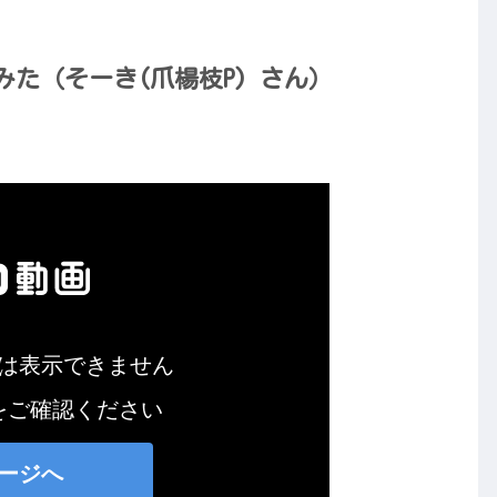
た（そーき(爪楊枝P) さん）