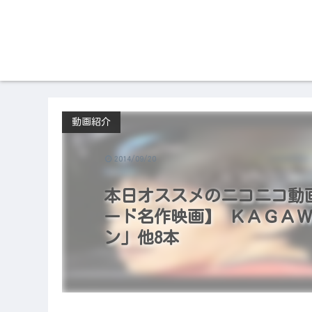
動画紹介
2014/09/20
本日オススメのニコニコ動画（2
ード名作映画】 ＫＡＧＡＷ
ン」他8本